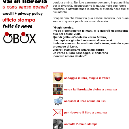
perduta ombra. Nel loro cammino dovranno imparare il ris
per la diversità, incontreranno la natura nelle sue forme
femminili, e affronteranno la brama di eternità nelle sue p
più infantili.
Scopriranno che l’amicizia può essere sacrificio, per quant
suono di questa parola sia ormai desueto.
"Gughi sorrise.
Prese il ciondolo tra le mani, e lo guardò risplendente
suo bel colore viola.
Quindi gettò un’occhiata verso Ambra,
che capì era giunto il momento di avviarsi.
Insieme scesero la scalinata della torre, sotto lo sgu
protettivo di Luna;
videro i Rampicanti Guardiani aprire
un varco al loro passaggio, e andarono
incontro al loro destino".
assaggia il libro, sfoglia il trailer
cerca la libreria più vicina a casa tua
acquista il libro online su IBS
per ricevere il libro a casa tua
contatta l'ufficio stampa