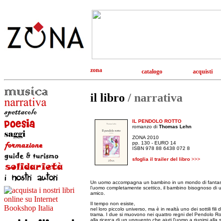
zona
catalogo
acquisti
il libro
/ narrativa
IL PENDOLO ROTTO
romanzo di
Thomas Lehn
ZONA 2010
pp. 130 - EURO 14
ISBN 978 88 6438 072 8
sfoglia il trailer del libro
>>>
Un uomo accompagna un bambino in un mondo di fantas
l’uomo completamente scettico, il bambino bisognoso di 
amico.
Il tempo non esiste,
nel loro piccolo universo, ma è in realtà uno dei sottili fili d
trama. I due si muovono nei quattro regni del Pendolo Ro
alla ricerca di un unguento che aiuti l’uomo a riunirsi alla 