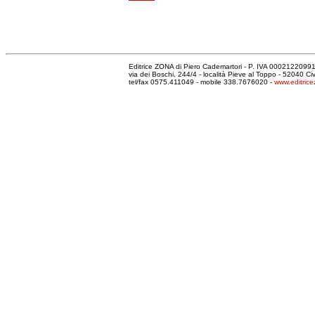
Editrice ZONA di Piero Cademartori - P. IVA 000212209
via dei Boschi, 244/4 - località Pieve al Toppo - 52040 C
tel/fax 0575.411049 - mobile 338.7676020 -
www.editrice