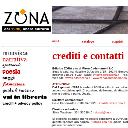
zona
catalogo
acquisti
crediti e contatti
Editrice ZONA sas di Piero Cademartori & C.
Sede legale: via Massimo D'Azeglio 1/15 - 16149 Genov
Infoline: 338.7676020 - Email:
info@editricezona.it
- Pec
Web site:
www.editricezona.it
-
www.zonacontemporanea.i
ATTENZIONE
Dal 1 gennaio 2018
la sede di ZONA è all'indirizzo qui i
ancora vecchi recapiti. Ci scusiamo dell'eventuale disag
sito in ogni sua parte. Grazie.
Direttore commerciale
Piero Cademartori - 338.7676020 -
info@editricezona.it
Direttore editoriale
Silvia Tessitore - 334.5363845 -
sitessi@tin.it
Si pregano gli autori che volessero sottoporre a ZONA op
quanto riportato alla pagina
Pubblica con noi
, grazie. Ma
presi in considerazione.