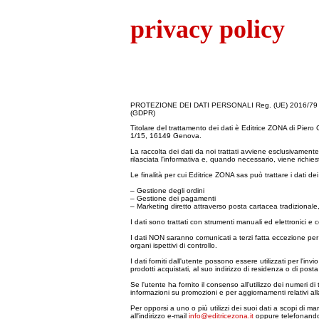
privacy policy
PROTEZIONE DEI DATI PERSONALI Reg. (UE) 2016/
(GDPR)
Titolare del trattamento dei dati è Editrice ZONA di Pier
1/15, 16149 Genova.
La raccolta dei dati da noi trattati avviene esclusivament
rilasciata l'informativa e, quando necessario, viene richies
Le finalità per cui Editrice ZONA sas può trattare i dati dei
– Gestione degli ordini
– Gestione dei pagamenti
– Marketing diretto attraverso posta cartacea tradizionale,
I dati sono trattati con strumenti manuali ed elettronici e c
I dati NON saranno comunicati a terzi fatta eccezione per l
organi ispettivi di controllo.
I dati forniti dall'utente possono essere utilizzati per l'inv
prodotti acquistati, al suo indirizzo di residenza o di posta
Se l'utente ha fornito il consenso all'utilizzo dei numeri d
informazioni su promozioni e per aggiornamenti relativi alla 
Per opporsi a uno o più utilizzi dei suoi dati a scopi di m
all'indirizzo e-mail
info@editricezona.it
oppure telefonand