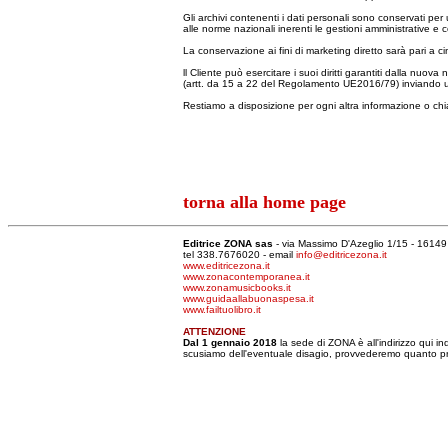
Gli archivi contenenti i dati personali sono conservati p
alle norme nazionali inerenti le gestioni amministrative e c
La conservazione ai fini di marketing diretto sarà pari a c
ll Cliente può esercitare i suoi diritti garantiti dalla nuov
(artt. da 15 a 22 del Regolamento UE2016/79) inviando un
Restiamo a disposizione per ogni altra informazione o chi
torna alla home page
Editrice ZONA sas
- via Massimo D'Azeglio 1/15 - 1614
tel 338.7676020 - email
info@editricezona.it
www.editricezona.it
www.zonacontemporanea.it
www.zonamusicbooks.it
www.guidaallabuonaspesa.it
www.failtuolibro.it
ATTENZIONE
Dal 1 gennaio 2018
la sede di ZONA è all'indirizzo qui i
scusiamo dell'eventuale disagio, provvederemo quanto pri