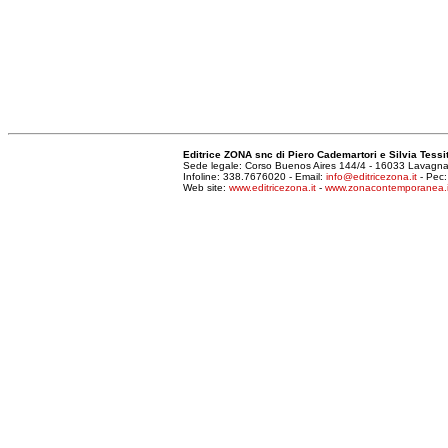
Editrice ZONA snc di Piero Cademartori e Silvia Tessi
Sede legale: Corso Buenos Aires 144/4 - 16033 Lavagn
Infoline: 338.7676020 - Email:
info@editricezona.it
- Pec
Web site:
www.editricezona.it
-
www.zonacontemporanea.i