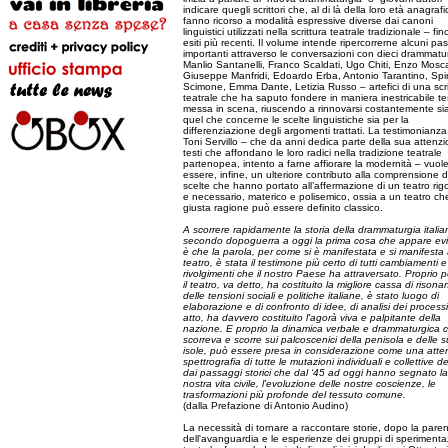
indicare quegli scrittori che, al di là della loro età anagrafi
fanno ricorso a modalità espressive diverse dai canoni
linguistici utilizzati nella scrittura teatrale tradizionale – fin
esiti più recenti. Il volume intende ripercorrerne alcuni pa
importanti attraverso le conversazioni con dieci drammatu
Manlio Santanelli, Franco Scaldati, Ugo Chiti, Enzo Mosc
Giuseppe Manfridi, Edoardo Erba, Antonio Tarantino, Spi
Scimone, Emma Dante, Letizia Russo – artefici di una scri
teatrale che ha saputo fondere in maniera inestricabile te
messa in scena, riuscendo a rinnovarsi costantemente si
quel che concerne le scelte linguistiche sia per la
differenziazione degli argomenti trattati. La testimonianza
Toni Servillo – che da anni dedica parte della sua attenz
testi che affondano le loro radici nella tradizione teatrale
partenopea, intento a farne affiorare la modernità – vuol
essere, infine, un ulteriore contributo alla comprensione d
scelte che hanno portato all’affermazione di un teatro rig
e necessario, materico e polisemico, ossia a un teatro ch
giusta ragione può essere definito classico.
A scorrere rapidamente la storia della drammaturgia italia
secondo dopoguerra a oggi la prima cosa che appare ev
è che la parola, per come si è manifestata e si manifesta
teatro, è stata il testimone più certo di tutti cambiamenti e 
rivolgimenti che il nostro Paese ha attraversato. Proprio 
il teatro, va detto, ha costituito la migliore cassa di rison
delle tensioni sociali e politiche italiane, è stato luogo di
elaborazione e di confronto di idee, di analisi dei processi
atto, ha davvero costituito l'agorà viva e palpitante della
nazione. E proprio la dinamica verbale e drammaturgica 
scorreva e scorre sui palcoscenici della penisola e delle 
isole, può essere presa in considerazione come una atte
spettrografia di tutte le mutazioni individuali e collettive d
dai passaggi storici che dal ‘45 ad oggi hanno segnato la
nostra vita civile, l'evoluzione delle nostre coscienze, le
trasformazioni più profonde del tessuto comune.
(dalla Prefazione di Antonio Audino)
La necessità di tornare a raccontare storie, dopo la paren
dell'avanguardia e le esperienze dei gruppi di speriment