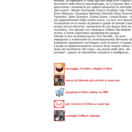
teatrale, fa esplodere in Italia agli inizi degli anni Ottanta i
fenomeno della Nuova drammaturgia, di cui questo libro 
ripercorrere i mutamenti più salienti attraverso le interviste
dieci autori - Manlio Santanelli, Franco Scaldati, Ugo Chiti
Enzo Moscato, Giuseppe Manfridi, Edoardo Erba, Antoni
Tarantino, Spiro Scimone, Emma Dante, Letizia Russo - tr
più rappresentativi delle nostre scene. Le loro voci descr
l'evoluzione di un teatro di parola in grado di narrare il pr
tempo senza reticenze, servendosi di una lingua forte ed
evocativa, che spesso non disdegna l'utilizzo del dialetto e
ricorso a forme espressive squisitamente gergali.
Chiude il ciclo di testimonianze Toni Servillo - da anni
impegnato a evidenziare la contemporaneità del teatro di
tradizione napoletano nel doppio ruolo di attore e regista 
il quale la rappresentazione scenica deve essere intesa 
festa dei sentimenti, del corpo, ma anche delle idee, dei
pensieri”, capace di trasmettere emozioni e intelligenza.
assaggia il trailer, sfoglia il libro
cerca la libreria più vicina a casa tua
acquista il libro online su IBS
per ricevere il libro a casa tua
contatta l'ufficio stampa