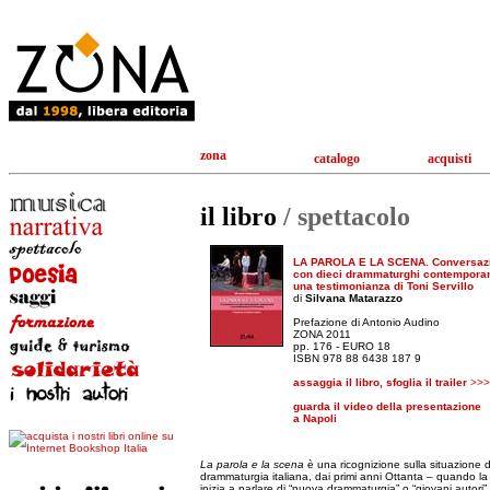
zona
catalogo
acquisti
il libro
/ spettacolo
LA PAROLA E LA SCENA. Conversaz
con dieci drammaturghi contemporan
una testimonianza di Toni Servillo
di
Silvana Matarazzo
Prefazione di Antonio Audino
ZONA 2011
pp. 176 - EURO 18
ISBN 978 88 6438 187 9
assaggia il libro, sfoglia il trailer
>>>
guarda il video della presentazione
a Napoli
La parola e la scena
è una ricognizione sulla situazione d
drammaturgia italiana, dai primi anni Ottanta – quando la 
inizia a parlare di “nuova drammaturgia” o “giovani autori”