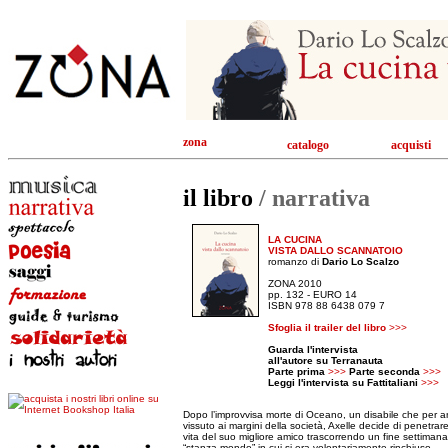
zona
catalogo
acquisti
il libro
/ narrativa
LA CUCINA
VISTA DALLO SCANNATOIO
romanzo di
Dario Lo Scalzo
ZONA 2010
pp. 132 - EURO 14
ISBN 978 88 6438 079 7
Sfoglia il trailer del libro
>>>
Guarda l'intervista
all'autore su Terranauta
Parte prima
>>>
Parte seconda
>>>
Leggi l'intervista su Fattitaliani
>>>
Dopo l’improvvisa morte di Oceano, un disabile che per a
vissuto ai margini della società, Axelle decide di penetrare
vita del suo migliore amico trascorrendo un fine settimana
“stanza-mondo” in cui si era volontariamente rinchiuso.