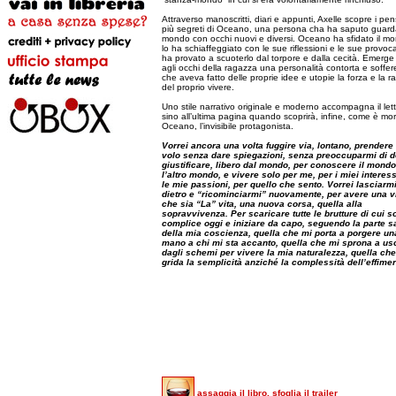
Attraverso manoscritti, diari e appunti, Axelle scopre i pens
più segreti di Oceano, una persona cha ha saputo guarda
mondo con occhi nuovi e diversi. Oceano ha sfidato il m
lo ha schiaffeggiato con le sue riflessioni e le sue provoca
ha provato a scuoterlo dal torpore e dalla cecità. Emerge
agli occhi della ragazza una personalità contorta e soffer
che aveva fatto delle proprie idee e utopie la forza e la r
del proprio vivere.
Uno stile narrativo originale e moderno accompagna il let
sino all’ultima pagina quando scoprirà, infine, come è mor
Oceano, l’invisibile protagonista.
Vorrei ancora una volta fuggire via, lontano, prendere 
volo senza dare spiegazioni, senza preoccuparmi di 
giustificare, libero dal mondo, per conoscere il mondo
l’altro mondo, e vivere solo per me, per i miei interess
le mie passioni, per quello che sento. Vorrei lasciarmi
dietro e “ricominciarmi” nuovamente, per avere una v
che sia “La” vita, una nuova corsa, quella alla
sopravvivenza. Per scaricare tutte le brutture di cui s
complice oggi e iniziare da capo, seguendo la parte s
della mia coscienza, quella che mi porta a porgere un
mano a chi mi sta accanto, quella che mi sprona a us
dagli schemi per vivere la mia naturalezza, quella ch
grida la semplicità anziché la complessità dell’effimer
assaggia il libro, sfoglia il trailer