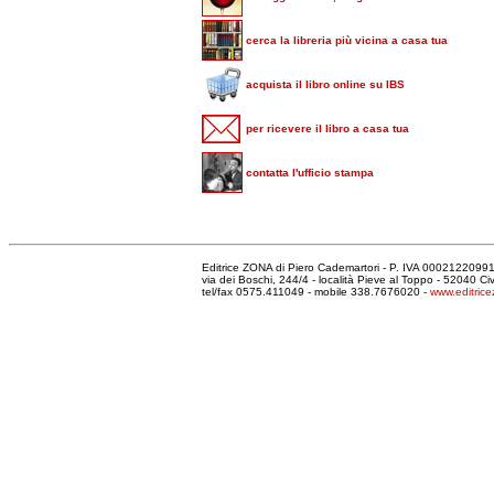
cerca la libreria più vicina a casa tua
acquista il libro online su IBS
per ricevere il libro a casa tua
contatta l'ufficio stampa
Editrice ZONA di Piero Cademartori - P. IVA 000212209
via dei Boschi, 244/4 - località Pieve al Toppo - 52040 C
tel/fax 0575.411049 - mobile 338.7676020 -
www.editrice