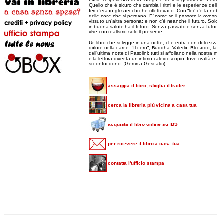
Quello che è sicuro che cambia i ritmi e le esperienze dell
Ieri c’erano gli specchi che riflettevano. Con “lei” c’è la ne
delle cose che si perdono. E' come se il passato lo aves
vissuto un’altra persona; e non c’è neanche il futuro. Sol
in buona salute ha il futuro. Senza passato e senza futur
vive con realismo solo il presente.
Un libro che si legge in una notte, che entra con dolcezz
dolore nella carne. “Il nero”, Buddha, Valerio, Riccardo, la
dell’ultima notte di Pasolini: tutti si affollano nella nostra
e la lettura diventa un intimo caleidoscopio dove realtà e r
si confondono. (Gemma Gesualdi)
assaggia il libro, sfoglia il trailer
cerca la libreria più vicina a casa tua
acquista il libro online su IBS
per ricevere il libro a casa tua
contatta l'ufficio stampa