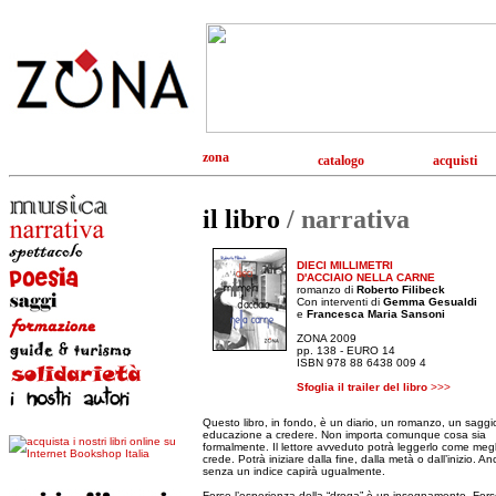
zona
catalogo
acquisti
il libro
/ narrativa
DIECI MILLIMETRI
D'ACCIAIO NELLA CARNE
romanzo
di
Roberto Filibeck
Con interventi di
Gemma Gesualdi
e
Francesca Maria Sansoni
ZONA 2009
pp. 138 - EURO 14
ISBN 978 88 6438 009 4
Sfoglia il trailer del libro
>>>
Questo libro, in fondo, è un diario, un romanzo, un saggi
educazione a credere. Non importa comunque cosa sia
formalmente. Il lettore avveduto potrà leggerlo come megl
crede. Potrà iniziare dalla fine, dalla metà o dall’inizio. A
senza un indice capirà ugualmente.
Forse l’esperienza della “droga” è un insegnamento. Fors