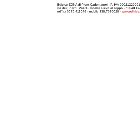
Editrice ZONA di Piero Cademartori - P. IVA 000212209
via dei Boschi, 244/4 - località Pieve al Toppo - 52040 C
tel/fax 0575.411049 - mobile 338.7676020 -
www.editrice