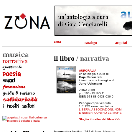
zona
catalogo
acquisti
il libro
/ narrativa
AURORALIA
un'antologia a cura di
Gaja Cenciarelli
intorno a una immagine di
Jerry Uelsmann
ZONA 2009
pp. 100 - EURO 11
ISBN 978 88 6438 036 0
Per ogni copia venduta
1 EURO verrà devoluto a
LIBERA. ASSOCIAZIONI, NOMI
E NUMERI CONTRO LE MAFIE
Sfoglia il trailer del libro
>>>
In copertina
Untitled 1987
di Jerry Uelsmann