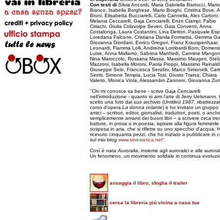
Con testi di
Silvia Ancordi, Maria Gabriella Bartocci, Mario
Bianco, Isabella Borghese, Mario Borghi, Cristina Bove, 
Bruni, Elisabetta Bucciarelli, Carlo Cannella, Alex Cartoni,
Melania Ceccarelli, Gaja Cenciarelli, Enzo Ciampi, Fabio
Ciriachi, Giulia Colavolpe Severi, Gaia Conventi, Anna
Costalonga, Laura Costantini, Lina Dettori, Pasquale Esp
Loredana Falcone, Cristiana Danila Formetta, Gemma Ga
Giovanna Giordani, Enrico Gregori, Franz Krauspenhaar, 
Leonardi, Fiamma Lolli, Andreina Lombardi Bom, Domeni
Luise, Anna Mallamo, Sabrina Manfredi, Carmine Mangon
Nina Maroccolo, Rossana Massa, Massimo Maugeri, Stef
Mazzoni, Isabella Moroni, Paola Pioppi, Massimo Rainaldi
Giuseppe Selo, Francesca Serafini, Marco Simonelli, Carl
Sirotti, Simone Tempia, Lucia Tosi, Giusto Traina, Chiara
Valerio, Monica Viola, Alessandro Zannoni, Giovanna Zun
"Chi mi conosce sa bene - scrive Gaja Cenciarelli
nell'introduzione - quanto io ami l'arte di Jerry Uelsmann.
scelto una foto dal suo archivio (
Untitled 1987
, ribattezza
corso d'opera
La donna volante
) e ho invitato un gruppo 
amici – scrittori, editor, giornalisti, traduttori, poeti, o anch
semplicemente amanti dei buoni libri – a scrivere circa tre
battute, in prosa o in poesia, ispirate alla figura femminile
sospesa in aria, che si riflette su uno specchio d'acqua. 
ricevuto cinquanta pezzi, che ho iniziato a pubblicare in 
sul mio blog
www.sinestetica.net
".
Così è nata
Auroralia
, insieme agli auroralici e alle aurora
Un fenomeno, un movimento solidale in continua evoluzi
assaggia il libro, sfoglia il trailer
cerca la libreria più vicina a casa tua