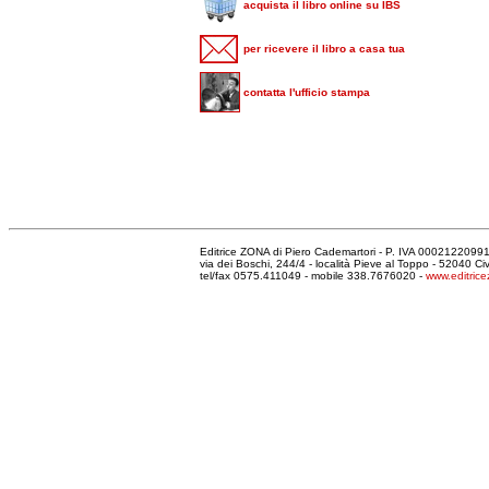
acquista il libro online su IBS
per ricevere il libro a casa tua
contatta l'ufficio stampa
Editrice ZONA di Piero Cademartori - P. IVA 000212209
via dei Boschi, 244/4 - località Pieve al Toppo - 52040 C
tel/fax 0575.411049 - mobile 338.7676020 -
www.editrice